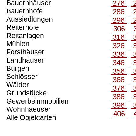
Bauernhäuser
276
Bauernhöfe
286
Aussiedlungen
296
Reiterhöfe
306
Reitanlagen
316
Mühlen
326
Forsthäuser
336
Landhäuser
346
Burgen
356
Schlösser
366
Wälder
376
Grundstücke
386
Gewerbeimmobilien
396
Wohnhaeuser
406
Alle Objektarten