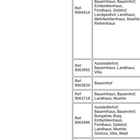
Bauernhaus, Bauernhof,
Einfamilienhaus,
Ref-
Forsthaus, Gutshof,
9064414
Landgasthof, Landhaus,
Mehrfamilienhaus, Muehle
Reihenhaus
Aussiedlerhof,
Ref-
Bauernhaus, Landhaus,
9063950
Villa
Ref-
Bauernhof
9063834
Ref-
Bauernhaus, Bauernhof,
9063718
Landhaus, Muehle
Aussiedlerhof,
Bauernhaus, Bauernhof,
Bungalow, Burg,
Ref-
Einfamilienhaus,
9063486
Forsthaus, Gutshof,
Landhaus, Muehle,
Schloss, Villa, Wald