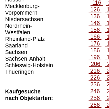
116
Mecklenburg-
126
Vorpommern
136
Niedersachsen
146
Nordrhein-
156
Westfalen
166
Rheinland-Pfalz
176
Saarland
186
Sachsen
196
Sachsen-Anhalt
206
Schleswig-Holstein
216
Thueringen
226
236
246
Kaufgesuche
256
nach Objektarten:
266