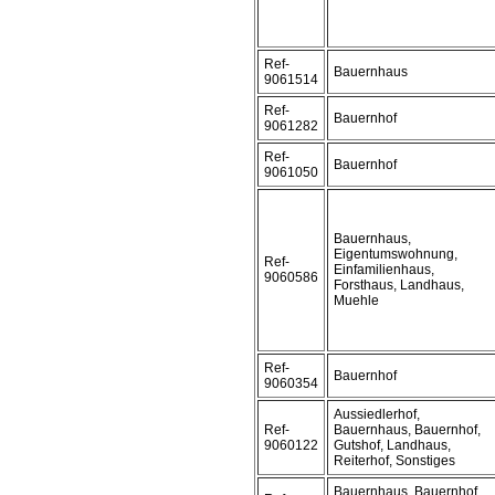
Ref-
Bauernhaus
9061514
Ref-
Bauernhof
9061282
Ref-
Bauernhof
9061050
Bauernhaus,
Eigentumswohnung,
Ref-
Einfamilienhaus,
9060586
Forsthaus, Landhaus,
Muehle
Ref-
Bauernhof
9060354
Aussiedlerhof,
Ref-
Bauernhaus, Bauernhof,
9060122
Gutshof, Landhaus,
Reiterhof, Sonstiges
Bauernhaus, Bauernhof,