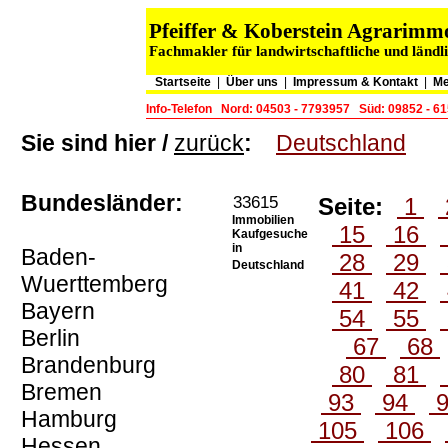
Pfeiffer & Koberstein Agrarim
Fachmakler für landwirtschaftliche und länd
Startseite
|
Über uns
|
Impressum & Kontakt
|
Me
Info-Telefon
Nord: 04503 - 7793957
Süd: 09852 - 6
Sie sind hier /
zurück
:
Deutschland
Bundesländer:
33615
Seite:
1
Immobilien
15
16
Kaufgesuche
in
Baden-
28
29
Deutschland
Wuerttemberg
41
42
Bayern
54
55
Berlin
67
68
Brandenburg
80
81
Bremen
93
94
Hamburg
105
106
Hessen