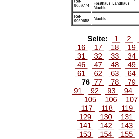
Ref-
Forsthaus, Landhaus,
9059774
Muehle
Ref-
Muehle
9059658
Seite:
1
2
16
17
18
19
31
32
33
34
46
47
48
49
61
62
63
64
76
77
78
79
91
92
93
94
105
106
10
117
118
119
129
130
131
141
142
143
153
154
155