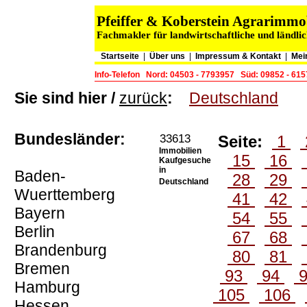
Pfeiffer & Koberstein Agrarimm
Fachmakler für landwirtschaftliche und ländli
Startseite
|
Über uns
|
Impressum & Kontakt
|
Mei
Info-Telefon
Nord: 04503 - 7793957
Süd: 09852 - 61
Sie sind hier /
zurück
:
Deutschland
Bundesländer:
33613
Seite:
1
Immobilien
15
16
Kaufgesuche
in
Baden-
28
29
Deutschland
Wuerttemberg
41
42
Bayern
54
55
Berlin
67
68
Brandenburg
80
81
Bremen
93
94
Hamburg
105
106
Hessen