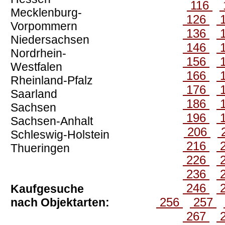
116
Mecklenburg-
126
Vorpommern
136
Niedersachsen
146
Nordrhein-
156
Westfalen
166
Rheinland-Pfalz
176
Saarland
186
Sachsen
196
Sachsen-Anhalt
206
Schleswig-Holstein
216
Thueringen
226
236
246
Kaufgesuche
256
257
nach Objektarten:
267