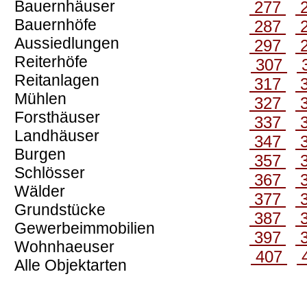
Bauernhäuser
277
Bauernhöfe
287
Aussiedlungen
297
Reiterhöfe
307
Reitanlagen
317
Mühlen
327
Forsthäuser
337
Landhäuser
347
Burgen
357
Schlösser
367
Wälder
377
Grundstücke
387
Gewerbeimmobilien
397
Wohnhaeuser
407
Alle Objektarten