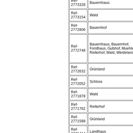
Ref-
Bauernhaus
2773328
Ref-
Wald
2773154
Ref-
Bauernhof
2772806
Bauernhaus, Bauernhof,
Ref-
Forsthaus, Gutshof, Muehl
2772748
Reiterhof, Wald, Weidelan
Ref-
Grünland
2772632
Ref-
Schloss
2772052
Ref-
Wald
2771878
Ref-
Reiterhof
2771762
Ref-
Grünland
2771588
Ref-
Landhaus