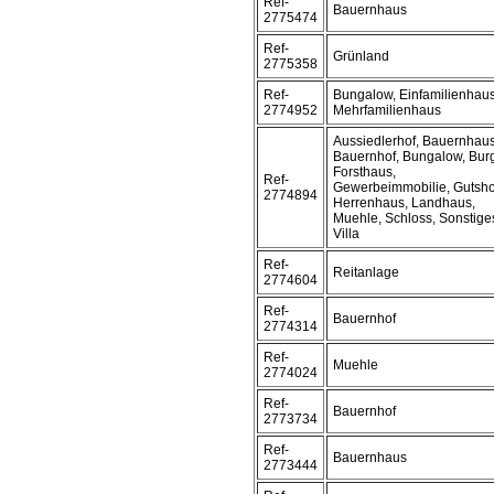
Ref-
Bauernhaus
2775474
Ref-
Grünland
2775358
Ref-
Bungalow, Einfamilienhaus
2774952
Mehrfamilienhaus
Aussiedlerhof, Bauernhaus
Bauernhof, Bungalow, Bur
Forsthaus,
Ref-
Gewerbeimmobilie, Gutsho
2774894
Herrenhaus, Landhaus,
Muehle, Schloss, Sonstige
Villa
Ref-
Reitanlage
2774604
Ref-
Bauernhof
2774314
Ref-
Muehle
2774024
Ref-
Bauernhof
2773734
Ref-
Bauernhaus
2773444