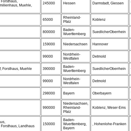
 Forsthaus,
245000
Hessen
Darmstadt, Giessen
milienhaus, Muehle,
Rheinland-
65000
Koblenz
Pfalz
Baden-
800000
SuedlicherOberrhein
Wuerttemberg
159000
Niedersachsen
Hannover
Nordrhein-
99000
Detmold
Westfalen
Baden-
, Forsthaus, Muehle
390000
SuedlicherOberrhein
Wuerttemberg
Nordrhein-
99000
Detmold
Westfalen
298000
Bayern
Oberbayern
Niedersachsen,
990000
Rheinland-
Koblenz, Weser-Ems
Pfalz
Baden-
aus,
150000
Wuerttemberg,
, Hohenlohe-Franken
, Forsthaus, Landhaus
Bayern