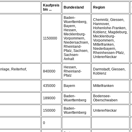
Kaufpreis
Bundesland
Region
bis ...
Baden-
Chemnitz, Giessen,
Wuerttemberg,
Hannover,
Bayern,
Hohenlohe-Franken,
Hessen,
Koblenz, Magdeburg,
Mecklenburg-
Mecklenburg-
1150000
Vorpommern,
Vorpommern,
Niedersachsen,
Mittelfranken,
Rheinland-
Niederbayern,
Pfalz, Sachsen,
Rheinhessen-Pfalz,
Sachsen-
UntererNeckar
Anhalt
Hessen,
lage, Reiterhof,
Darmstadt, Giessen,
840000
Rheinland-
Koblenz
Pfalz
435000
Bayern
Mittelfranken
Baden-
Bodensee-
189000
Wuerttemberg
Oberschwaben
Baden-
150000
UntererNeckar
Wuerttemberg
0