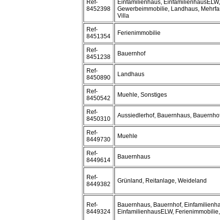
Ref-
Einfamilienhaus, EinfamilienhausELW,
8452398
Gewerbeimmobilie, Landhaus, Mehrfa
Villa
Ref-
Ferienimmobilie
8451354
Ref-
Bauernhof
8451238
Ref-
Landhaus
8450890
Ref-
Muehle, Sonstiges
8450542
Ref-
Aussiedlerhof, Bauernhaus, Bauernhof
8450310
Ref-
Muehle
8449730
Ref-
Bauernhaus
8449614
Ref-
Grünland, Reitanlage, Weideland
8449382
Ref-
Bauernhaus, Bauernhof, Einfamilienh
8449324
EinfamilienhausELW, Ferienimmobilie