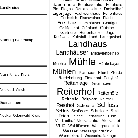
Bauernhöfe
Bergbauernhof
Berghütte
Landkreise
Bio
Biogas
Denkmalschutz
Dreiseithof
Eigenjagd
Fachwerkhaus
Ferienhaus
Fischteich
Fischweiher
Fläche
Forsthaus
Forsthäuser
Geflügel
Gutshof
Geflügelhof
Grünland
Gärtnerei
Jagd
Herrenhäuser
Kraftwerk
Kuhstall
Land
Landgasthof
Marburg-Biedenkopf
Landhaus
Landhäuser
Milchviehbetrieb
Mühle
Muehle
Mühle bayern
Mühlen
Pferd
Pferde
Pfarrhaus
Main-Kinzig-Kreis
Pferdehaltung
Pferdehof
Ponyhof
Reitanlage
Reitanlagen
Reiterhof
Neustadt-Aisch
Reiterhöfe
Reithalle
Reitplatz
Reitstall
Sigmaringen
Schloss
Resthof
Scheune
Stall
Schloß
Schlösser
Schmiede
Teich
Neckar-Odenwald-Kreis
Teiche
Tierhaltung
Turm
Vierkanthof
Vierseitenhof
Vierseithof
Villa
Waldflächen
Waldgrundstück
Wasser
Wassergrundstück
Wasserkraft
Wasserkraftanlage