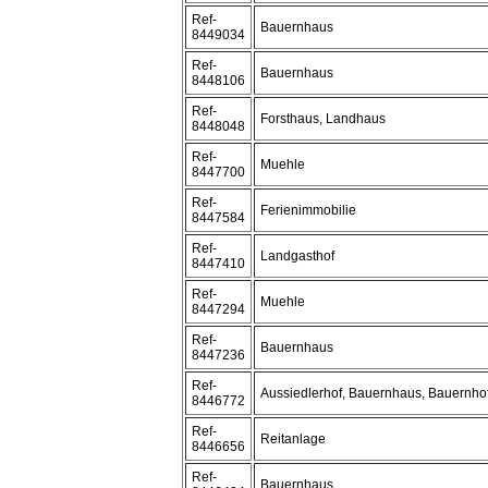
Ref-
Bauernhaus
8449034
Ref-
Bauernhaus
8448106
Ref-
Forsthaus, Landhaus
8448048
Ref-
Muehle
8447700
Ref-
Ferienimmobilie
8447584
Ref-
Landgasthof
8447410
Ref-
Muehle
8447294
Ref-
Bauernhaus
8447236
Ref-
Aussiedlerhof, Bauernhaus, Bauernho
8446772
Ref-
Reitanlage
8446656
Ref-
Bauernhaus