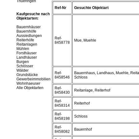
Thueringen
Ref-Nr
Gesuchte Objektart
Kaufgesuche nach
Objektarten:
Bauernhäuser
Bauernhöfe
Aussiedlungen
Ref-
Reiterhöfe
Mue, Muehle
8458778
Reitanlagen
Mühlen
Forsthäuser
Landhäuser
Burgen
Schlösser
Wälder
Ref-
Bauernhaus, Landhaus, Muehle, Reitan
Grundstücke
8458546
Schloss
Gewerbeimmobilien
Wohnhaeuser
Alle Objektarten
Ref-
Reitanlage, Reiterhof
8458430
Ref-
Reiterhof
8458314
Ref-
Schloss
8458198
Ref-
Bauernhof
8458082