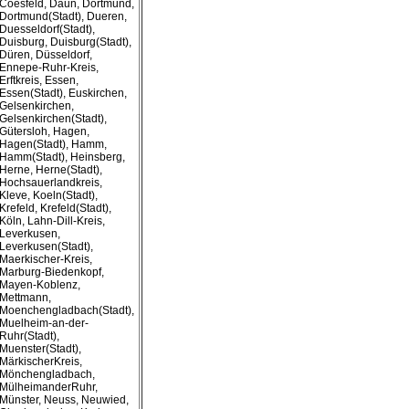
Coesfeld, Daun, Dortmund,
Dortmund(Stadt), Dueren,
Duesseldorf(Stadt),
Duisburg, Duisburg(Stadt),
Düren, Düsseldorf,
Ennepe-Ruhr-Kreis,
Erftkreis, Essen,
Essen(Stadt), Euskirchen,
Gelsenkirchen,
Gelsenkirchen(Stadt),
Gütersloh, Hagen,
Hagen(Stadt), Hamm,
Hamm(Stadt), Heinsberg,
Herne, Herne(Stadt),
Hochsauerlandkreis,
Kleve, Koeln(Stadt),
Krefeld, Krefeld(Stadt),
Köln, Lahn-Dill-Kreis,
Leverkusen,
Leverkusen(Stadt),
Maerkischer-Kreis,
Marburg-Biedenkopf,
Mayen-Koblenz,
Mettmann,
Moenchengladbach(Stadt),
Muelheim-an-der-
Ruhr(Stadt),
Muenster(Stadt),
MärkischerKreis,
Mönchengladbach,
MülheimanderRuhr,
Münster, Neuss, Neuwied,