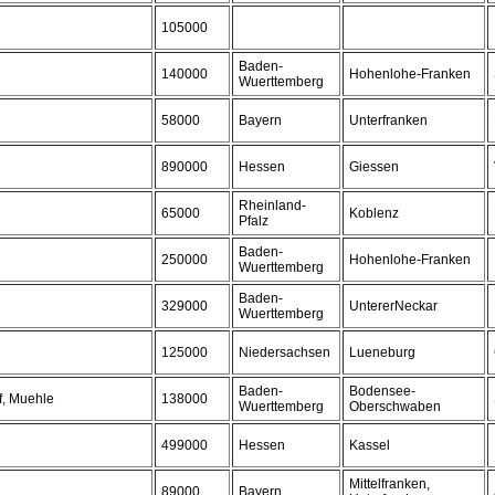
105000
Baden-
140000
Hohenlohe-Franken
Wuerttemberg
58000
Bayern
Unterfranken
890000
Hessen
Giessen
Rheinland-
65000
Koblenz
Pfalz
Baden-
250000
Hohenlohe-Franken
Wuerttemberg
Baden-
329000
UntererNeckar
Wuerttemberg
125000
Niedersachsen
Lueneburg
Baden-
Bodensee-
f, Muehle
138000
Wuerttemberg
Oberschwaben
499000
Hessen
Kassel
Mittelfranken,
89000
Bayern