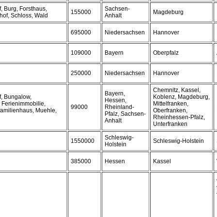
, Burg, Forsthaus,
Sachsen-
155000
Magdeburg
hof, Schloss, Wald
Anhalt
695000
Niedersachsen
Hannover
109000
Bayern
Oberpfalz
250000
Niedersachsen
Hannover
Chemnitz, Kassel,
Bayern,
f, Bungalow,
Koblenz, Magdeburg,
Hessen,
 Ferienimmobilie,
Mittelfranken,
99000
Rheinland-
familienhaus, Muehle,
Oberfranken,
Pfalz, Sachsen-
Rheinhessen-Pfalz,
Anhalt
Unterfranken
Schleswig-
1550000
Schleswig-Holstein
Holstein
385000
Hessen
Kassel