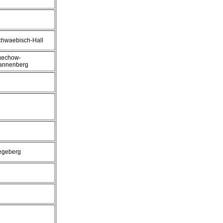
chwaebisch-Hall
uechow-
annenberg
egeberg