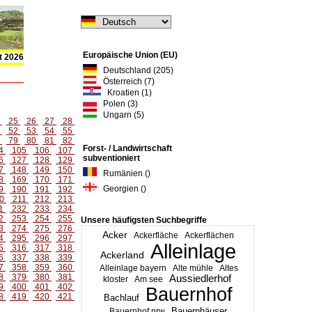
Europäische Union (EU)
t 2026
Deutschland (205)
Österreich (7)
Kroatien (1)
Polen (3)
Ungarn (5)
4
25
26
27
28
1
52
53
54
55
8
79
80
81
82
Forst- / Landwirtschaft
4
105
106
107
subventioniert
6
127
128
129
7
148
149
150
Rumänien ()
8
169
170
171
Georgien ()
9
190
191
192
0
211
212
213
1
232
233
234
2
253
254
255
Unsere häufigsten Suchbegriffe
3
274
275
276
Acker
Ackerfläche
Ackerflächen
4
295
296
297
Alleinlage
5
316
317
318
Ackerland
6
337
338
339
7
358
359
360
Alleinlage bayern
Alte mühle
Altes
8
379
380
381
Aussiedlerhof
kloster
Am see
9
400
401
402
Bauernhof
8
419
420
421
Bachlauf
Bauernhäuser
Bauernhof nrw