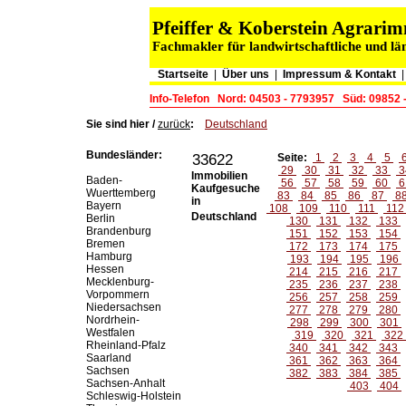
Pfeiffer & Koberstein Agrar
Fachmakler für landwirtschaftliche und lä
Startseite
|
Über uns
|
Impressum & Kontakt
Info-Telefon
Nord: 04503 - 7793957
Süd: 09852 
Sie sind hier /
zurück
:
Deutschland
Bundesländer:
33622
Seite:
1
2
3
4
5
29
30
31
32
33
3
Immobilien
Baden-
56
57
58
59
60
6
Kaufgesuche
Wuerttemberg
83
84
85
86
87
8
in
Bayern
108
109
110
111
11
Deutschland
Berlin
130
131
132
133
Brandenburg
151
152
153
154
Bremen
172
173
174
175
Hamburg
193
194
195
196
Hessen
214
215
216
217
Mecklenburg-
235
236
237
238
Vorpommern
256
257
258
259
Niedersachsen
277
278
279
280
Nordrhein-
298
299
300
301
Westfalen
319
320
321
322
Rheinland-Pfalz
340
341
342
343
Saarland
361
362
363
364
Sachsen
382
383
384
385
Sachsen-Anhalt
403
404
Schleswig-Holstein