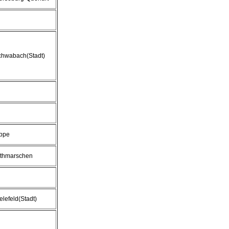
chwabach(Stadt)
ippe
ithmarschen
elefeld(Stadt)