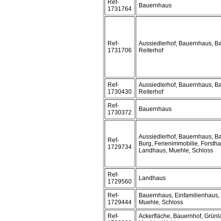
Ref-
Bauernhaus
1731764
Ref-
Aussiedlerhof, Bauernhaus, B
1731706
Reiterhof
Ref-
Aussiedlerhof, Bauernhaus, B
1730430
Reiterhof
Ref-
Bauernhaus
1730372
Aussiedlerhof, Bauernhaus, B
Ref-
Burg, Ferienimmobilie, Forstha
1729734
Landhaus, Muehle, Schloss
Ref-
Landhaus
1729560
Ref-
Bauernhaus, Einfamilienhaus, 
1729444
Muehle, Schloss
Ref-
Ackerfläche, Bauernhof, Grünl