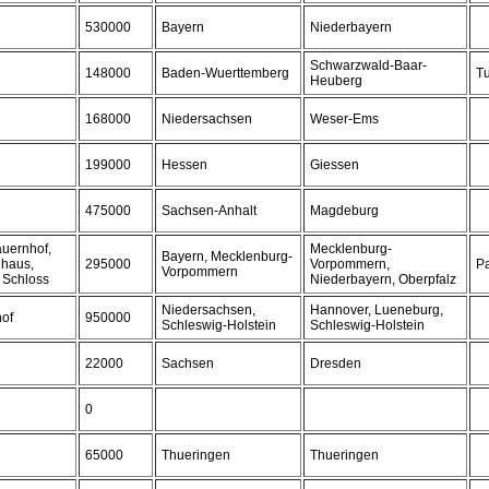
530000
Bayern
Niederbayern
Schwarzwald-Baar-
148000
Baden-Wuerttemberg
Tu
Heuberg
168000
Niedersachsen
Weser-Ems
199000
Hessen
Giessen
475000
Sachsen-Anhalt
Magdeburg
auernhof,
Mecklenburg-
Bayern, Mecklenburg-
dhaus,
295000
Vorpommern,
P
Vorpommern
, Schloss
Niederbayern, Oberpfalz
Niedersachsen,
Hannover, Lueneburg,
hof
950000
Schleswig-Holstein
Schleswig-Holstein
22000
Sachsen
Dresden
0
65000
Thueringen
Thueringen