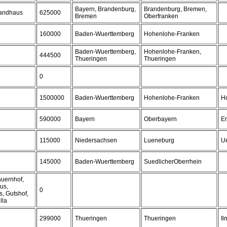
Bayern, Brandenburg,
Brandenburg, Bremen,
Landhaus
625000
Bremen
Oberfranken
160000
Baden-Wuerttemberg
Hohenlohe-Franken
Baden-Wuerttemberg,
Hohenlohe-Franken,
444500
Thueringen
Thueringen
0
1500000
Baden-Wuerttemberg
Hohenlohe-Franken
H
590000
Bayern
Oberbayern
Er
115000
Niedersachsen
Lueneburg
U
145000
Baden-Wuerttemberg
SuedlicherOberrhein
auernhof,
us,
0
, Gutshof,
lla
299000
Thueringen
Thueringen
Il