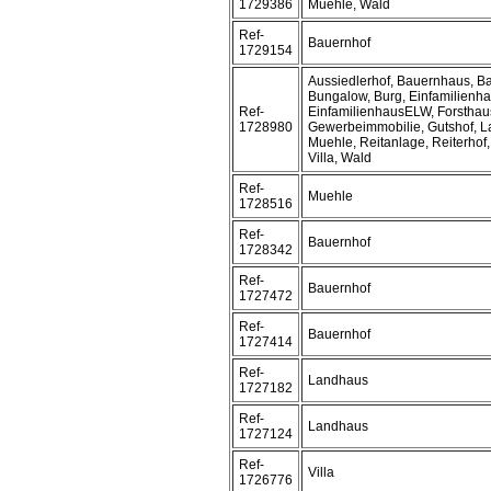
1729386
Muehle, Wald
Ref-
Bauernhof
1729154
Aussiedlerhof, Bauernhaus, B
Bungalow, Burg, Einfamilienha
Ref-
EinfamilienhausELW, Forsthau
1728980
Gewerbeimmobilie, Gutshof, 
Muehle, Reitanlage, Reiterhof,
Villa, Wald
Ref-
Muehle
1728516
Ref-
Bauernhof
1728342
Ref-
Bauernhof
1727472
Ref-
Bauernhof
1727414
Ref-
Landhaus
1727182
Ref-
Landhaus
1727124
Ref-
Villa
1726776