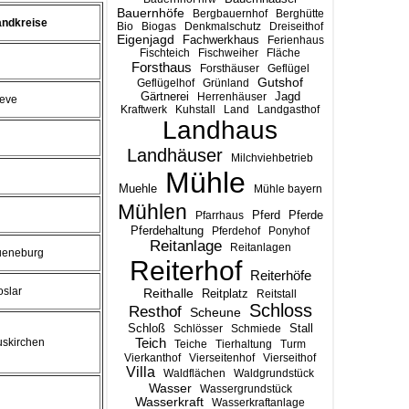
Bauernhöfe
Bergbauernhof
Berghütte
andkreise
Bio
Biogas
Denkmalschutz
Dreiseithof
Eigenjagd
Fachwerkhaus
Ferienhaus
Fischteich
Fischweiher
Fläche
Forsthaus
Forsthäuser
Geflügel
Gutshof
Geflügelhof
Grünland
Gärtnerei
Jagd
Herrenhäuser
leve
Kraftwerk
Kuhstall
Land
Landgasthof
Landhaus
Landhäuser
Milchviehbetrieb
Mühle
Muehle
Mühle bayern
Mühlen
Pferd
Pferde
Pfarrhaus
Pferdehaltung
Pferdehof
Ponyhof
Reitanlage
Reitanlagen
ueneburg
Reiterhof
Reiterhöfe
slar
Reithalle
Reitplatz
Reitstall
Schloss
Resthof
Scheune
Stall
Schloß
Schlösser
Schmiede
Teich
uskirchen
Teiche
Tierhaltung
Turm
Vierkanthof
Vierseitenhof
Vierseithof
Villa
Waldflächen
Waldgrundstück
Wasser
Wassergrundstück
Wasserkraft
Wasserkraftanlage