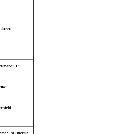
ttlingen
eumarkt-OPF
ttweil
oesfeld
rseburg-Querfurt