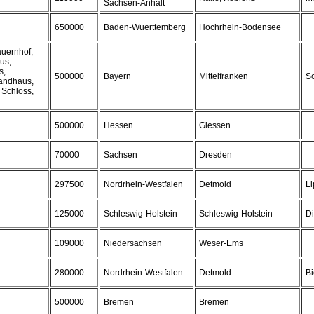
Sachsen-Anhalt
650000
Baden-Wuerttemberg
Hochrhein-Bodensee
auernhof,
us,
s,
500000
Bayern
Mittelfranken
S
Landhaus,
 Schloss,
500000
Hessen
Giessen
70000
Sachsen
Dresden
297500
Nordrhein-Westfalen
Detmold
L
125000
Schleswig-Holstein
Schleswig-Holstein
D
109000
Niedersachsen
Weser-Ems
280000
Nordrhein-Westfalen
Detmold
Bi
500000
Bremen
Bremen