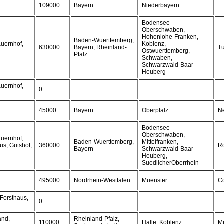
109000
Bayern
Niederbayern
Bodensee-
Oberschwaben,
Hohenlohe-Franken,
Baden-Wuerttemberg,
auernhof,
Koblenz,
630000
Bayern, Rheinland-
Tu
Ostwuerttemberg,
Pfalz
Schwaben,
Schwarzwald-Baar-
Heuberg
auernhof,
0
45000
Bayern
Oberpfalz
N
Bodensee-
Oberschwaben,
auernhof,
Baden-Wuerttemberg,
Mittelfranken,
us, Gutshof,
360000
Ro
Bayern
Schwarzwald-Baar-
Heuberg,
SuedlicherOberrhein
495000
Nordrhein-Westfalen
Muenster
C
Forsthaus,
0
and,
Rheinland-Pfalz,
110000
Halle, Koblenz
Me