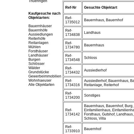
Thueringen
Ref-Nr
Gesuchte Objektart
Kaufgesuche nach
Objektarten:
Ref-
Bauernhaus, Bauernhof
1735012
Bauernhäuser
Bauernhöfe
Ref-
Landhaus
Aussiedlungen
1734838
Reiterhöfe
Reitanlagen
Ref-
Bauernhaus
Mühlen
1734780
Forsthäuser
Landhäuser
Ref-
Schloss
Burgen
1734548
Schlösser
Wälder
Ref-
Aussiedlerhof
Grundstücke
1734432
Gewerbeimmobilien
Wohnhaeuser
Ref-
Aussiedlerhof, Bauernhaus, B
Alle Objektarten
1734316
Reitanlage, Reiterhof
Ref-
Sonstiges
1734200
Bauernhaus, Bauernhof, Burg,
Ref-
Einfamilienhaus, Einfamilien
1734142
Forsthaus, Gutshof, Landhaus,
Schloss, Villa
Ref-
Bauernhof
1733910