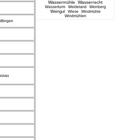
Wassermühle
Wasserrecht
Wasserturm
Weideland
Weinberg
Weingut
Wiese
Windmühle
Windmühlen
ttlingen
assau