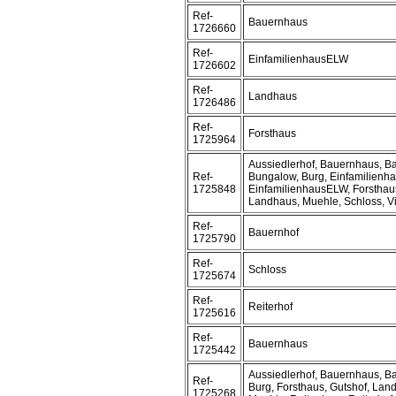
Ref-
Bauernhaus
1726660
Ref-
EinfamilienhausELW
1726602
Ref-
Landhaus
1726486
Ref-
Forsthaus
1725964
Aussiedlerhof, Bauernhaus, B
Ref-
Bungalow, Burg, Einfamilienha
1725848
EinfamilienhausELW, Forsthau
Landhaus, Muehle, Schloss, Vi
Ref-
Bauernhof
1725790
Ref-
Schloss
1725674
Ref-
Reiterhof
1725616
Ref-
Bauernhaus
1725442
Aussiedlerhof, Bauernhaus, B
Ref-
Burg, Forsthaus, Gutshof, Lan
1725268