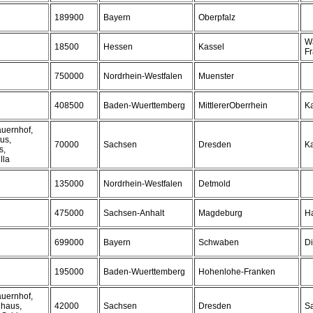
189900
Bayern
Oberpfalz
W
18500
Hessen
Kassel
F
750000
Nordrhein-Westfalen
Muenster
408500
Baden-Wuerttemberg
MittlererOberrhein
Ka
auernhof,
us,
70000
Sachsen
Dresden
K
s,
lla
135000
Nordrhein-Westfalen
Detmold
475000
Sachsen-Anhalt
Magdeburg
Ha
699000
Bayern
Schwaben
Di
195000
Baden-Wuerttemberg
Hohenlohe-Franken
auernhof,
dhaus,
42000
Sachsen
Dresden
S