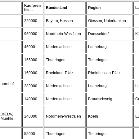
Kaufpreis
Bundesland
Region
L
bis ...
220000
Bayern, Hessen
Giessen, Unterfranken
950000
Nordrhein-Westfalen
Duesseldorf
K
45000
Niedersachsen
Lueneburg
155000
Thueringen
Thueringen
160000
Rheinland-Pfalz
Rheinhessen-Pfalz
auernhof,
289000
Niedersachsen
Lueneburg
L
140000
Niedersachsen
Braunschweig
Go
hausELW,
240000
Nordrhein-Westfalen
Koeln
E
 Muehle,
55000
Thueringen
Thueringen