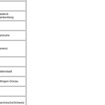
aldeck-
rankenberg
rlsruhe
amenz
lberstadt
llingen-Donau
aechsischeSchweiz