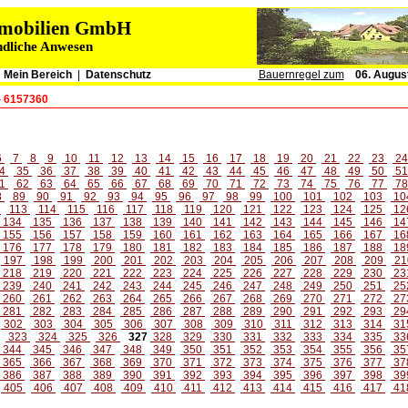
immobilien GmbH
ndliche Anwesen
|
Mein Bereich
|
Datenschutz
Bauernregel zum
06. Augus
- 6157360
6
7
8
9
10
11
12
13
14
15
16
17
18
19
20
21
22
23
2
4
35
36
37
38
39
40
41
42
43
44
45
46
47
48
49
50
5
1
62
63
64
65
66
67
68
69
70
71
72
73
74
75
76
77
7
8
89
90
91
92
93
94
95
96
97
98
99
100
101
102
103
10
2
113
114
115
116
117
118
119
120
121
122
123
124
125
12
134
135
136
137
138
139
140
141
142
143
144
145
146
14
155
156
157
158
159
160
161
162
163
164
165
166
167
16
176
177
178
179
180
181
182
183
184
185
186
187
188
18
197
198
199
200
201
202
203
204
205
206
207
208
209
21
218
219
220
221
222
223
224
225
226
227
228
229
230
23
239
240
241
242
243
244
245
246
247
248
249
250
251
25
260
261
262
263
264
265
266
267
268
269
270
271
272
27
281
282
283
284
285
286
287
288
289
290
291
292
293
29
302
303
304
305
306
307
308
309
310
311
312
313
314
31
323
324
325
326
327
328
329
330
331
332
333
334
335
33
344
345
346
347
348
349
350
351
352
353
354
355
356
35
365
366
367
368
369
370
371
372
373
374
375
376
377
37
386
387
388
389
390
391
392
393
394
395
396
397
398
39
405
406
407
408
409
410
411
412
413
414
415
416
417
41