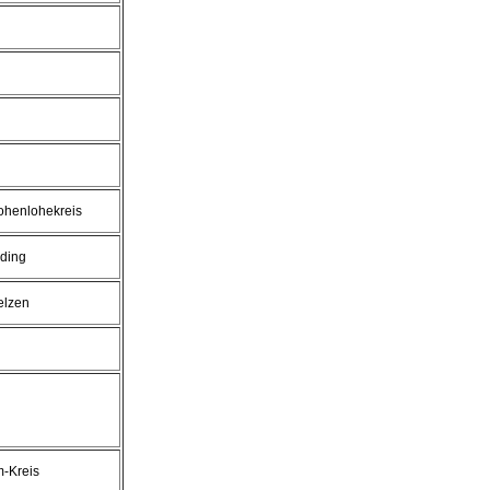
ohenlohekreis
ding
elzen
m-Kreis