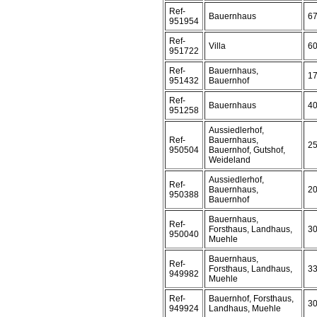
Ref-
Bauernhaus
6
951954
Ref-
Villa
6
951722
Ref-
Bauernhaus,
1
951432
Bauernhof
Ref-
Bauernhaus
4
951258
Aussiedlerhof,
Ref-
Bauernhaus,
2
950504
Bauernhof, Gutshof,
Weideland
Aussiedlerhof,
Ref-
Bauernhaus,
2
950388
Bauernhof
Bauernhaus,
Ref-
Forsthaus, Landhaus,
3
950040
Muehle
Bauernhaus,
Ref-
Forsthaus, Landhaus,
3
949982
Muehle
Ref-
Bauernhof, Forsthaus,
3
949924
Landhaus, Muehle