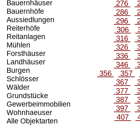
Bauernhäuser
276
Bauernhöfe
286
Aussiedlungen
296
Reiterhöfe
306
Reitanlagen
316
Mühlen
326
Forsthäuser
336
Landhäuser
346
Burgen
356
357
Schlösser
367
Wälder
377
Grundstücke
387
Gewerbeimmobilien
397
Wohnhaeuser
407
Alle Objektarten