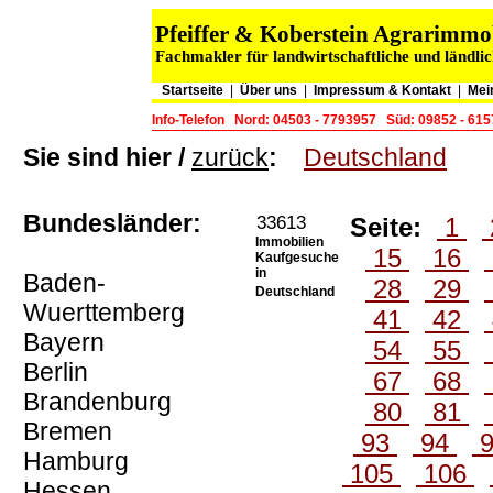
Pfeiffer & Koberstein Agrarimm
Fachmakler für landwirtschaftliche und ländli
Startseite
|
Über uns
|
Impressum & Kontakt
|
Mei
Info-Telefon
Nord: 04503 - 7793957
Süd: 09852 - 61
Sie sind hier /
zurück
:
Deutschland
Bundesländer:
33613
Seite:
1
Immobilien
15
16
Kaufgesuche
in
Baden-
28
29
Deutschland
Wuerttemberg
41
42
Bayern
54
55
Berlin
67
68
Brandenburg
80
81
Bremen
93
94
Hamburg
105
106
Hessen