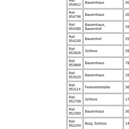
Ref-
Bauernhaus
3
954912
Ref-
Bauernhaus
2
954796
Ref-
Bauernhaus,
1
954390
Bauernhof
Ref-
Bauernhof
2
954100
Ref-
Schloss
3
953926
Ref-
Bauernhaus
7
953868
Ref-
Bauernhaus
1
953520
Ref-
Ferienimmobilie
3
953114
Ref-
Schloss
1
952708
Ref-
Bauernhaus
3
952360
Ref-
Burg, Schloss
1
952244