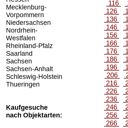
116
Mecklenburg-
126
Vorpommern
136
Niedersachsen
146
Nordrhein-
156
Westfalen
166
Rheinland-Pfalz
176
Saarland
186
Sachsen
196
Sachsen-Anhalt
206
Schleswig-Holstein
216
Thueringen
226
236
246
Kaufgesuche
256
nach Objektarten:
266