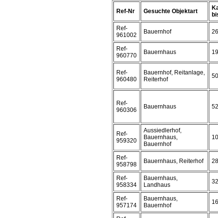
Ka
Ref-Nr
Gesuchte Objektart
bis
Ref-
Bauernhof
2
961002
Ref-
Bauernhaus
1
960770
Ref-
Bauernhof, Reitanlage,
5
960480
Reiterhof
Ref-
Bauernhaus
5
960306
Aussiedlerhof,
Ref-
Bauernhaus,
1
959320
Bauernhof
Ref-
Bauernhaus, Reiterhof
2
958798
Ref-
Bauernhaus,
3
958334
Landhaus
Ref-
Bauernhaus,
1
957174
Bauernhof