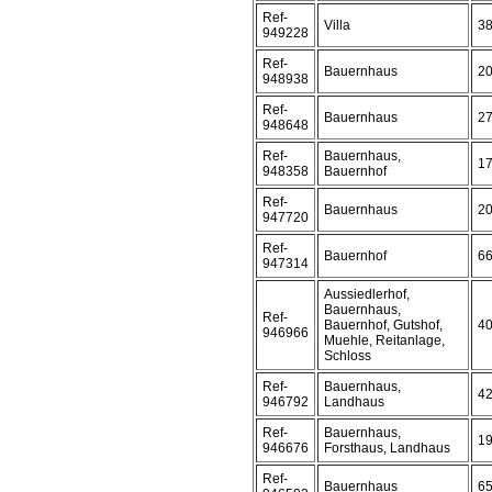
Ref-
Villa
3
949228
Ref-
Bauernhaus
2
948938
Ref-
Bauernhaus
2
948648
Ref-
Bauernhaus,
1
948358
Bauernhof
Ref-
Bauernhaus
2
947720
Ref-
Bauernhof
6
947314
Aussiedlerhof,
Bauernhaus,
Ref-
Bauernhof, Gutshof,
4
946966
Muehle, Reitanlage,
Schloss
Ref-
Bauernhaus,
4
946792
Landhaus
Ref-
Bauernhaus,
1
946676
Forsthaus, Landhaus
Ref-
Bauernhaus
6