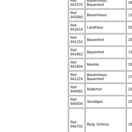
Ref-
Bauernhaus,
2
943370
Bauernhof
Ref-
Bauernhaus
1
943080
Ref-
Landhaus
5
942616
Ref-
Bauernhof
2
942152
Ref-
Bauernhof
1
941862
Ref-
Muehle
3
941804
Ref-
Bauernhaus,
2
941224
Bauernhof
Ref-
Reiterhof
2
940992
Ref-
Sonstiges
2
940934
Ref-
Burg, Schloss
1
940702