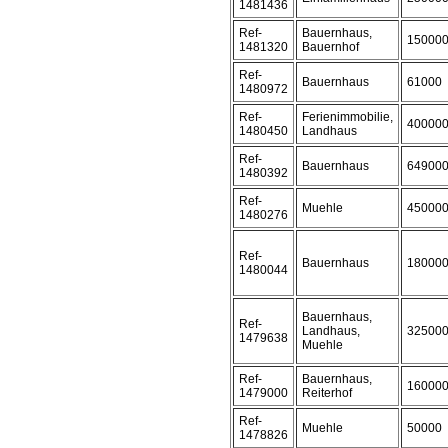
1481436
Ref-
Bauernhaus,
15000
1481320
Bauernhof
Ref-
Bauernhaus
61000
1480972
Ref-
Ferienimmobilie,
40000
1480450
Landhaus
Ref-
Bauernhaus
64900
1480392
Ref-
Muehle
45000
1480276
Ref-
Bauernhaus
18000
1480044
Bauernhaus,
Ref-
Landhaus,
32500
1479638
Muehle
Ref-
Bauernhaus,
16000
1479000
Reiterhof
Ref-
Muehle
50000
1478826