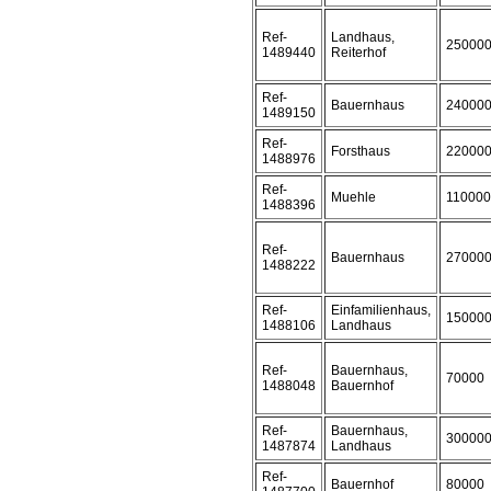
Ref-
Landhaus,
25000
1489440
Reiterhof
Ref-
Bauernhaus
24000
1489150
Ref-
Forsthaus
22000
1488976
Ref-
Muehle
110000
1488396
Ref-
Bauernhaus
27000
1488222
Ref-
Einfamilienhaus,
15000
1488106
Landhaus
Ref-
Bauernhaus,
70000
1488048
Bauernhof
Ref-
Bauernhaus,
30000
1487874
Landhaus
Ref-
Bauernhof
80000