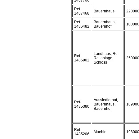
1487700
Ref-
Bauernhaus
22000
1487468
Ref-
Bauernhaus,
10000
1486482
Bauernhof
Landhaus, Re,
Ref-
Reitanlage,
25000
1485902
Schloss
Aussiedlerhof,
Ref-
Bauernhaus,
18900
1485380
Bauernhof
Ref-
Muehle
19800
1485206