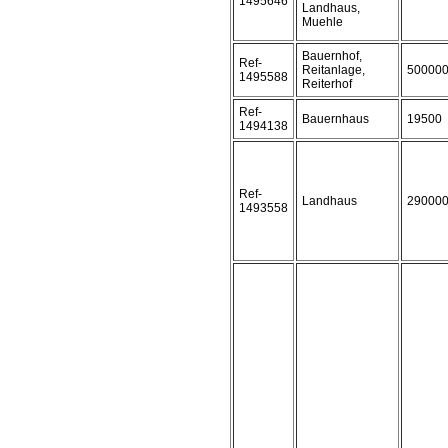
1495646
Landhaus,
Muehle
Bauernhof,
Ref-
Reitanlage,
50000
1495588
Reiterhof
Ref-
Bauernhaus
19500
1494138
Ref-
Landhaus
29000
1493558