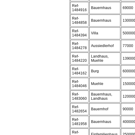
Ref-
Bauernhaus
69000
1484916
Ref-
Bauernhaus
13000
1484858
Ref-
Villa
50000
1484394
Ref-
Aussiedlerhof
77000
1484278
Ref-
Landhaus,
13900
1484220
Muehle
Ref-
Burg
60000
1484162
Ref-
Muehle
15000
1484046
Ref-
Bauernhaus,
12000
1483060
Landhaus
Ref-
Bauernhof
90000
1482654
Ref-
Bauernhaus
40000
1481958
Ref-
Einfamilienhaus
25000