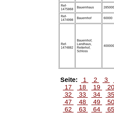
Ref-
Bauernhaus
28500
1475868
Ref-
Bauernhof
60000
1474998
Bauernhof,
Ref-
Landhaus,
40000
1474882
Reiterhof,
Schloss
Seite:
1
2
3
17
18
19
2
32
33
34
3
47
48
49
5
62
63
64
6