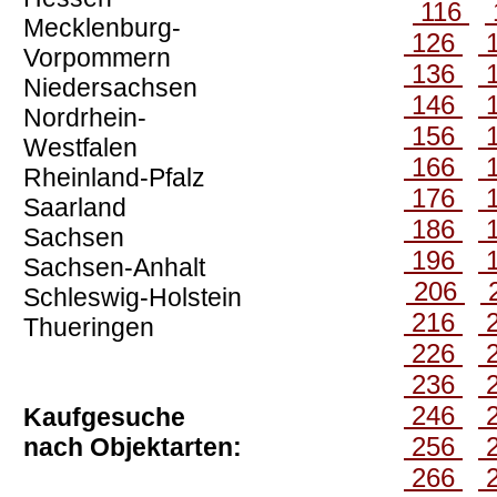
116
Mecklenburg-
126
Vorpommern
136
Niedersachsen
146
Nordrhein-
156
Westfalen
166
Rheinland-Pfalz
176
Saarland
186
Sachsen
196
Sachsen-Anhalt
206
Schleswig-Holstein
216
Thueringen
226
236
246
Kaufgesuche
256
nach Objektarten:
266