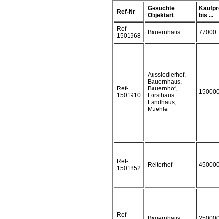
Gesuchte
Kaufpr
Ref-Nr
Objektart
bis ...
Ref-
Bauernhaus
77000
1501968
Aussiedlerhof,
Bauernhaus,
Ref-
Bauernhof,
15000
1501910
Forsthaus,
Landhaus,
Muehle
Ref-
Reiterhof
45000
1501852
Ref-
Bauernhaus
25000