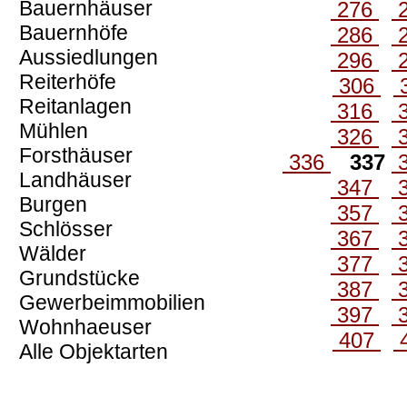
Bauernhäuser
276
Bauernhöfe
286
Aussiedlungen
296
Reiterhöfe
306
Reitanlagen
316
Mühlen
326
Forsthäuser
336
337
Landhäuser
347
Burgen
357
Schlösser
367
Wälder
377
Grundstücke
387
Gewerbeimmobilien
397
Wohnhaeuser
407
Alle Objektarten