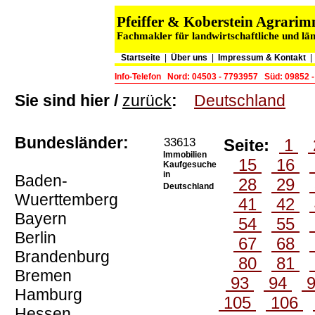
Pfeiffer & Koberstein Agrar
Fachmakler für landwirtschaftliche und lä
Startseite
|
Über uns
|
Impressum & Kontakt
Info-Telefon
Nord: 04503 - 7793957
Süd: 09852 
Sie sind hier /
zurück
:
Deutschland
Bundesländer:
33613
Seite:
1
Immobilien
15
16
Kaufgesuche
in
Baden-
28
29
Deutschland
Wuerttemberg
41
42
Bayern
54
55
Berlin
67
68
Brandenburg
80
81
Bremen
93
94
Hamburg
105
106
Hessen