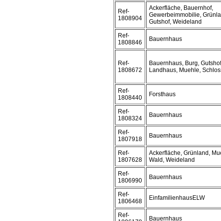
Ackerfläche, Bauernhof,
Ref-
Gewerbeimmobilie, Grünla
1808904
Gutshof, Weideland
Ref-
Bauernhaus
1808846
Ref-
Bauernhaus, Burg, Gutshof
1808672
Landhaus, Muehle, Schloss
Ref-
Forsthaus
1808440
Ref-
Bauernhaus
1808324
Ref-
Bauernhaus
1807918
Ref-
Ackerfläche, Grünland, Mu
1807628
Wald, Weideland
Ref-
Bauernhaus
1806990
Ref-
EinfamilienhausELW
1806468
Ref-
Bauernhaus