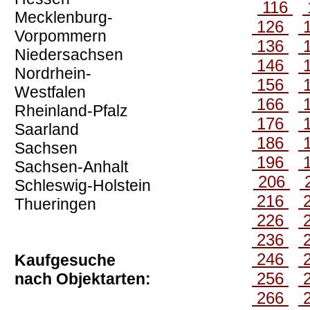
116
Mecklenburg-
126
Vorpommern
136
Niedersachsen
146
Nordrhein-
156
Westfalen
166
Rheinland-Pfalz
176
Saarland
186
Sachsen
196
Sachsen-Anhalt
206
Schleswig-Holstein
216
Thueringen
226
236
246
Kaufgesuche
256
nach Objektarten:
266