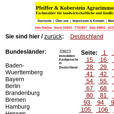
Pfeiffer & Koberstein Agrarimm
Fachmakler für landwirtschaftliche und ländli
Startseite
|
Über uns
|
Impressum & Kontakt
|
Mei
Info-Telefon
Nord: 04503 - 7793957
Süd: 09852 - 61
Sie sind hier /
zurück
:
Deutschland
Bundesländer:
33623
Seite:
1
Immobilien
15
16
Kaufgesuche
in
Baden-
28
29
Deutschland
Wuerttemberg
41
42
Bayern
54
55
Berlin
67
68
Brandenburg
80
81
Bremen
93
94
Hamburg
105
106
Hessen