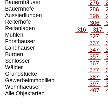
Bauernhäuser
276
Bauernhöfe
286
Aussiedlungen
296
Reiterhöfe
306
Reitanlagen
316
317
Mühlen
327
Forsthäuser
337
Landhäuser
347
Burgen
357
Schlösser
367
Wälder
377
Grundstücke
387
Gewerbeimmobilien
397
Wohnhaeuser
407
Alle Objektarten