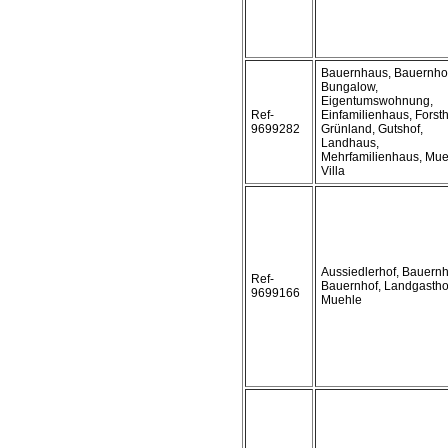
Bauernhaus, Bauernhof
Bungalow,
Eigentumswohnung,
Ref-
Einfamilienhaus, Forst
9699282
Grünland, Gutshof,
Landhaus,
Mehrfamilienhaus, Mue
Villa
Aussiedlerhof, Bauern
Ref-
Bauernhof, Landgastho
9699166
Muehle