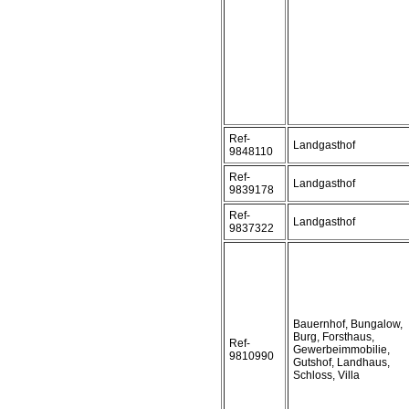
Ref-
Landgasthof
9848110
Ref-
Landgasthof
9839178
Ref-
Landgasthof
9837322
Bauernhof, Bungalow,
Burg, Forsthaus,
Ref-
Gewerbeimmobilie,
9810990
Gutshof, Landhaus,
Schloss, Villa