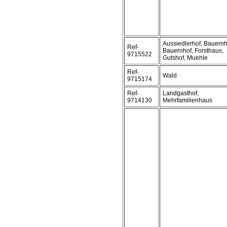
Aussiedlerhof, Bauern
Ref-
Bauernhof, Forsthaus,
9715522
Gutshof, Muehle
Ref-
Wald
9715174
Ref-
Landgasthof,
9714130
Mehrfamilienhaus