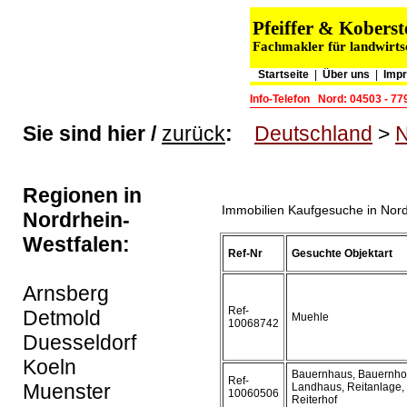
Pfeiffer & Kober
Fachmakler für landwirts
Startseite
|
Über uns
|
Impr
Info-Telefon
Nord: 04503 - 77
Sie sind hier /
zurück
:
Deutschland
>
N
Regionen in
Immobilien Kaufgesuche in Nord
Nordrhein-
Westfalen:
Ref-Nr
Gesuchte Objektart
Arnsberg
Ref-
Detmold
Muehle
10068742
Duesseldorf
Koeln
Bauernhaus, Bauernhof
Ref-
Muenster
Landhaus, Reitanlage,
10060506
Reiterhof