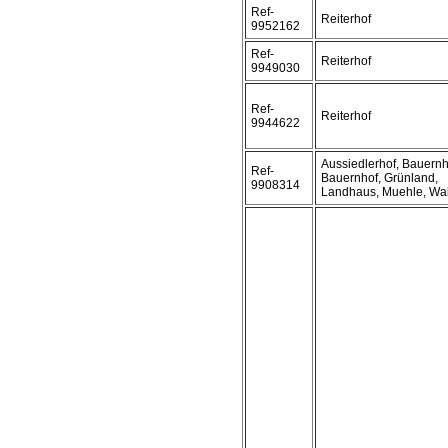
Ref-
Reiterhof
9952162
Ref-
Reiterhof
9949030
Ref-
Reiterhof
9944622
Aussiedlerhof, Bauern
Ref-
Bauernhof, Grünland,
9908314
Landhaus, Muehle, Wa