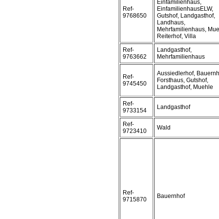
Einfamilienhaus,
Ref-
EinfamilienhausELW,
9768650
Gutshof, Landgasthof,
Landhaus,
Mehrfamilienhaus, Mue
Reiterhof, Villa
Ref-
Landgasthof,
9763662
Mehrfamilienhaus
Aussiedlerhof, Bauernh
Ref-
Forsthaus, Gutshof,
9745450
Landgasthof, Muehle
Ref-
Landgasthof
9733154
Ref-
Wald
9723410
Ref-
Bauernhof
9715870