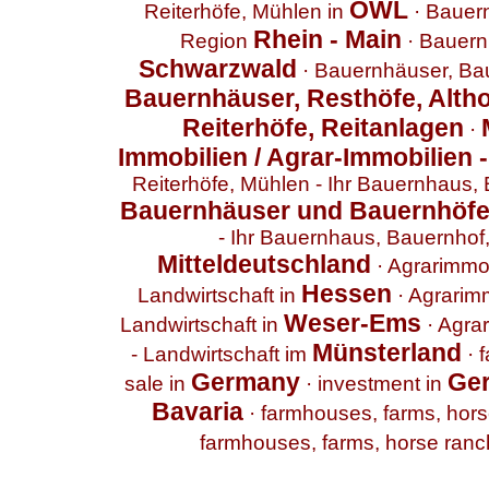
OWL
Reiterhöfe, Mühlen in
·
Bauern
Rhein - Main
Region
·
Bauern
Schwarzwald
·
Bauernhäuser, Bau
Bauernhäuser, Resthöfe, Altho
Reiterhöfe, Reitanlagen
·
Immobilien / Agrar-Immobilien 
Reiterhöfe, Mühlen - Ihr Bauernhaus,
Bauernhäuser und Bauernhöf
- Ihr Bauernhaus, Bauernhof,
Mitteldeutschland
·
Agrarimmobi
Hessen
Landwirtschaft in
·
Agrarimm
Weser-Ems
Landwirtschaft in
·
Agrar
Münsterland
- Landwirtschaft im
·
f
Germany
Ge
sale in
·
investment in
Bavaria
·
farmhouses, farms, horse
farmhouses, farms, horse ranche