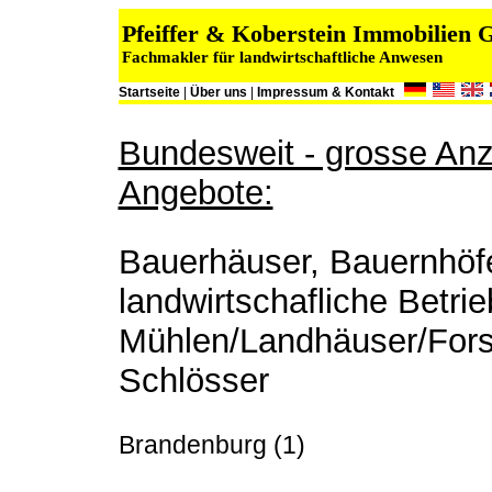
Pfeiffer & Koberstein Immobilien
Fachmakler für landwirtschaftliche Anwesen
Startseite
|
Über uns
|
Impressum & Kontakt
Bundesweit - grosse Anza
Angebote:
Bauerhäuser, Bauernhöfe
landwirtschafliche Betrie
Mühlen/Landhäuser/Fors
Schlösser
Brandenburg (1)